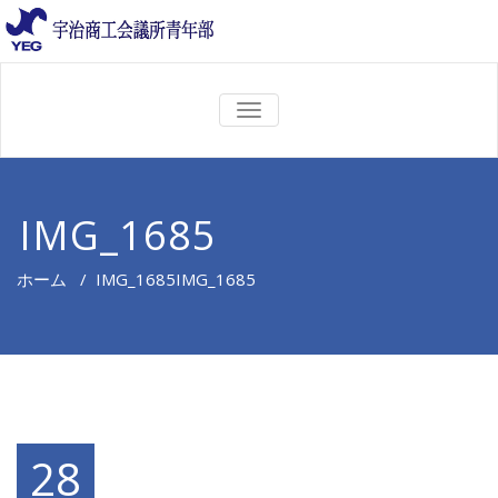
ナ
ビ
ゲ
ー
シ
ョ
IMG_1685
ン
を
切
ホーム
/
IMG_1685
IMG_1685
り
替
え
28