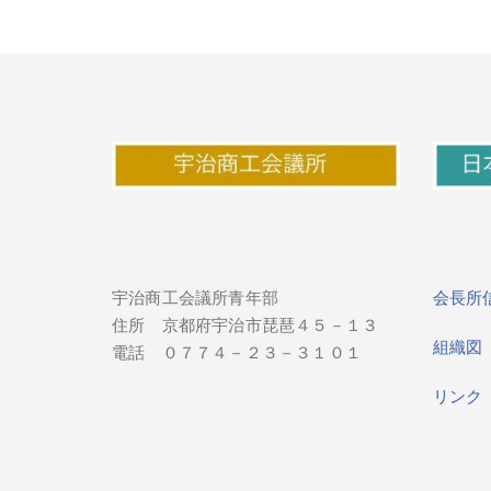
宇治商工会議所青年部
会長所
住所 京都府宇治市琵琶４５－１３
組織
電話 ０７７４－２３－３１０１
リン