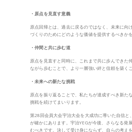
・原点を見直す意義
原点回帰とは、過去に戻るのではなく、未来に向
づくりのためにどのような価値を提供するべきか
・仲間と共に歩む道
原点を見直すと同時に、これまで共に歩んできた
ながら歩むことで、より一層強い絆と信頼を築く
・未来への新たな挑戦
原点を振り返ることで、私たちが達成すべき新た
挑戦を続けてまいります。
第28回会員大会宇治大会を大成功に導いた自信と
が確かにあります。宇治YEGが今後、さらなる発
むべきです。決して受け身にならず、自らの考え