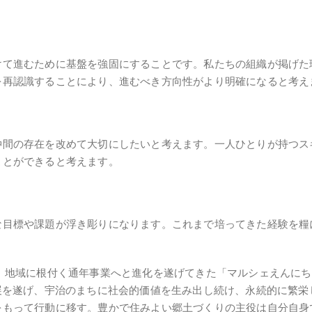
けて進むために基盤を強固にすることです。私たちの組織が掲げた
を再認識することにより、進むべき方向性がより明確になると考え
仲間の存在を改めて大切にしたいと考えます。一人ひとりが持つス
ことができると考えます。
な目標や課題が浮き彫りになります。これまで培ってきた経験を糧
、地域に根付く通年事業へと進化を遂げてきた「マルシェえんにち
展を遂げ、宇治のまちに社会的価値を生み出し続け、永続的に繁
をもって行動に移す。豊かで住みよい郷土づくりの主役は自分自身