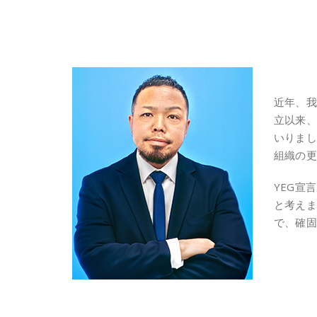
近年、我
立以来、
いりまし
組織の更
YEG宣
と考えま
で、確固