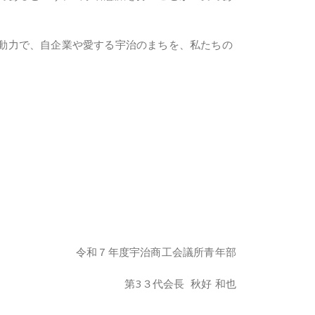
動力で、自企業や愛する宇治のまちを、私たちの
令和７年度宇治商工会議所青年部
第3３代会長 秋好 和也