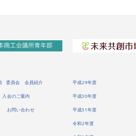
信
委員会
会員紹介
平成29年度
図
入会のご案内
平成30年度
ク
お問い合わせ
平成31年度
令和2年度