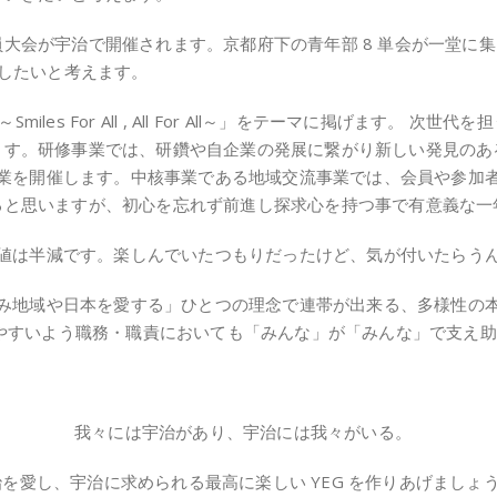
大会が宇治で開催されます。京都府下の青年部 8 単会が一堂に
えしたいと考えます。
iles For All , All For All～」をテーマに掲げます。
す。研修事業では、研鑽や自企業の発展に繋がり新しい発見のある
る事業を開催します。中核事業である地域交流事業では、会員や参加
ると思いますが、初心を忘れず前進し探求心を持つ事で有意義な一
価値は半減です。楽しんでいたつもりだったけど、気が付いたらう
挑み地域や日本を愛する」ひとつの理念で連帯が出来る、多様性の
しやすいよう職務・職責においても「みんな」が「みんな」で支え
我々には宇治があり、宇治には我々がいる。
治を愛し、宇治に求められる最高に楽しい YEG を作りあげましょ