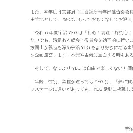
また、本年度は京都府商工会議所青年部連合会会員
主管地として、 懐 のこもったおもてなしでお迎
令和 6 年度宇治 YEG は「初心！前進！探究心！～Sm
た中でも、活気ある総会・役員会を効率的に行いま
族同士が親睦を深め宇治 YEG をより好きにな
を企画運営します。不安や困難に直面する時もあ
そして、なにより YEG は自由で楽しくないと
年齢、性別、業種が違っても YEG は、「夢に
フステージに違いがあっても、YEG 活動に挑戦
宇