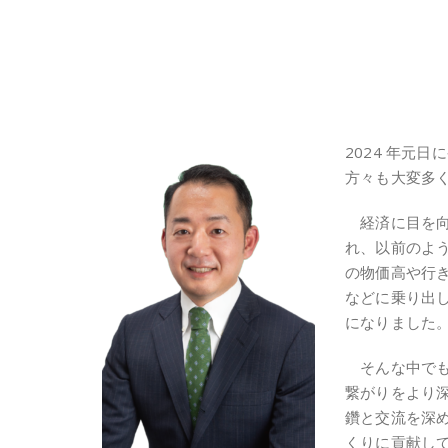
2024 年元
方々も大変多
経済に目を向け
れ、以前のよう
の物価高や行
などに乗り出
になりました
そんな中でも宇
繋がりをより
鑽と交流を深
くりに貢献し