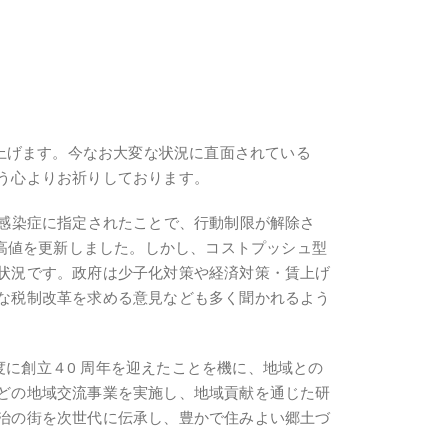
し上げます。今なお大変な状況に直面されている
う心よりお祈りしております。
 類感染症に指定されたことで、行動制限が解除さ
最高値を更新しました。しかし、コストプッシュ型
状況です。政府は少子化対策や経済対策・賃上げ
な税制改革を求める意見なども多く聞かれるよう
度に創立４0 周年を迎えたことを機に、地域との
どの地域交流事業を実施し、地域貢献を通じた研
治の街を次世代に伝承し、豊かで住みよい郷土づ