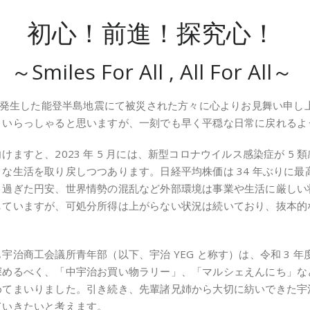
初心！前進！探究心！
～Smiles For All , All For All～
日に発生した能登半島地震にて被災された方々に心よりお見舞い申
くいらっしゃると思いますが、一刻でも早く平穏な日常に戻れるよ
ますと、2023 年 5 月には、新型コロナウイルス感染症が 5
な生活を取り戻しつつあります。日経平均株価は 34 年ぶりに
き過ぎた円安、世界情勢の混乱など外部環境は事業や生活に厳しい
していますが、可処分所得は上がらない状況は続いており、抜本的
。
治商工会議所青年部（以下、宇治 YEG と称す）は、令和 3 年
深めるべく、「中宇治お買い物ラリー」、「マルシェえんにち」な
めてまいりました。引き続き、先輩諸兄姉から大切に紡いできた宇
ていきたいと考えます。