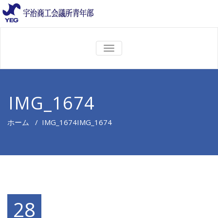
ナ
ビ
ゲ
ー
シ
ョ
IMG_1674
ン
を
切
ホーム
/
IMG_1674
IMG_1674
り
替
え
28