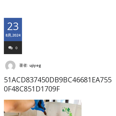
23
8月,2024
0
著者:
ujiyeg
51ACD837450DB9BC46681EA755
0F48C851D1709F