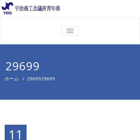
ナ
ビ
ゲ
ー
シ
ョ
29699
ン
を
切
ホーム
/
29699
29699
り
替
え
11