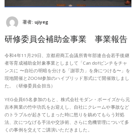
著者:
ujiyeg
研修委員会補助金事業 事業報告
令和4年11月29日、京都府商工会議所青年部連合会若手後継
者等育成補助金対象事業としまして「Can do!!ピンチをチャ
ンスに 〜自社の明暗を分ける「謝罪力」を身につける〜」を
現地開催とZOOM参加のハイブリッド形式にて開催致しまし
た。（研修委員会担当）
YEG会員65名参加のもと、株式会社モダン・ボーイズから元
吉本興業の竹中功氏をお迎えし、自社にクレームや事故など
のトラブルが起きてしまった時に怒りを鎮めてもらう対処
法、次につなげる手法や交渉術、さらに危機管理について多
くの事例を交えてご講演いただきました。