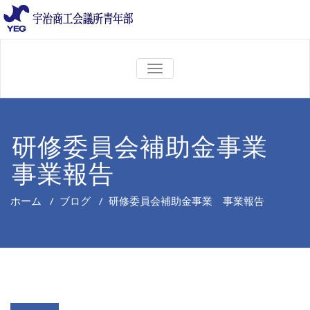
ナ
ビ
ゲ
ー
シ
ョ
研修委員会補助金事業
ン
を
事業報告
切
り
替
え
ホーム
/
ブログ
/
研修委員会補助金事業 事業報告