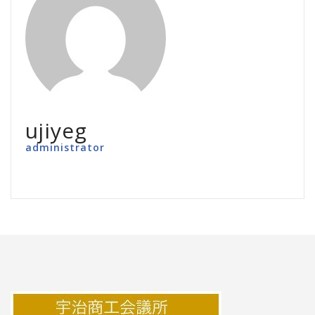
ujiyeg
administrator