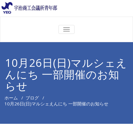
ナ
ビ
ゲ
ー
シ
ョ
10月26日(日)マルシェえ
ン
を
んにち 一部開催のお知
切
り
替
らせ
え
ホーム
/
ブログ
/
10月26日(日)マルシェえんにち 一部開催のお知らせ