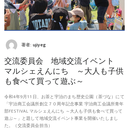
著者:
ujiyeg
交流委員会 地域交流イベント
マルシェえんにち ～大人も子供
も食べて買って遊ぶ～
令和4年9月11日、お茶と宇治のまち歴史公園（茶づな）にて
「宇治商工会議所創立７０周年記念事業 宇治商工会議所青年
部FESTIVAL マルシェえんにち ～大人も子供も食べて買って
遊ぶ～」と題して地域交流イベント事業を開催いたしまし
た。（交流委員会担当）