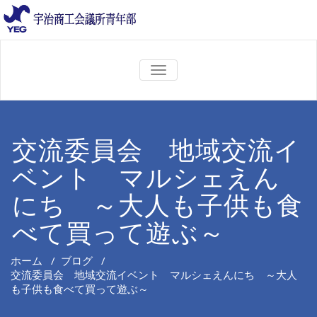
ナ
ビ
ゲ
ー
シ
ョ
交流委員会 地域交流イ
ン
を
ベント マルシェえん
切
り
替
にち ～大人も子供も食
え
べて買って遊ぶ～
ホーム
/
ブログ
/
交流委員会 地域交流イベント マルシェえんにち ～大人
も子供も食べて買って遊ぶ～