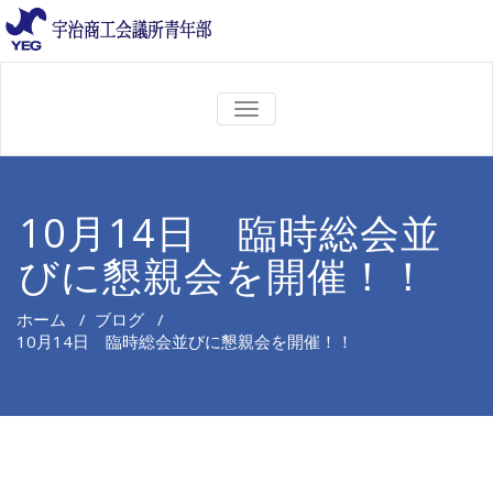
ナ
ビ
ゲ
ー
シ
ョ
10月14日 臨時総会並
ン
を
びに懇親会を開催！！
切
り
替
え
ホーム
/
ブログ
/
10月14日 臨時総会並びに懇親会を開催！！