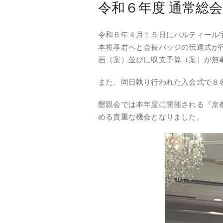
令和６年度 通常総
令和６年４月１５日にパルティール
本将孝君へと会長バッジの伝達式が
画（案）並びに収支予算（案）が無
また、同日執り行われた入会式で８
懇親会では本年度に開催される『京
める貴重な機会となりました。