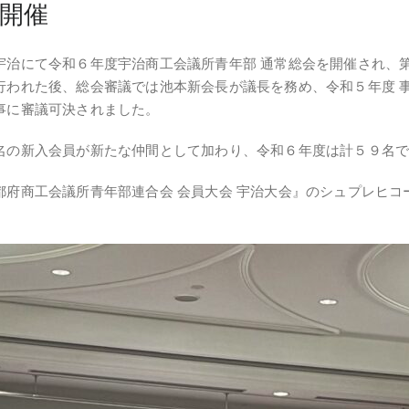
会開催
宇治にて令和６年度宇治商工会議所青年部 通常総会を開催され、
行われた後、総会審議では池本新会長が議長を務め、令和５年度 
事に審議可決されました。
名の新入会員が新たな仲間として加わり、令和６年度は計５９名
都府商工会議所青年部連合会 会員大会 宇治大会』のシュプレヒ