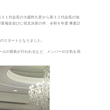
第３１代会長の大森幹久君から第３２代会長の池
事業報告並びに収支決算の件、令和６年度 事業計
でのスタートとなりました。
コールの発表が行われるなど、メンバーの士気を高