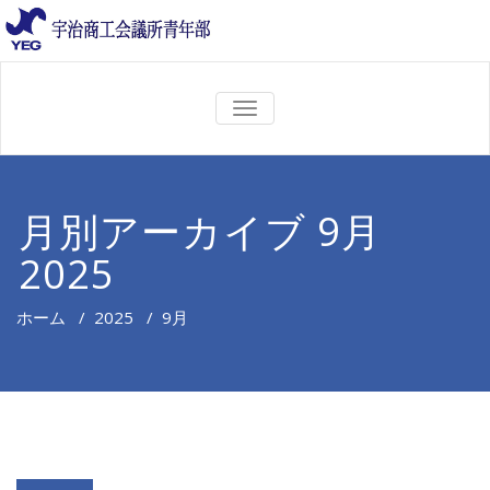
ナ
ビ
ゲ
ー
シ
ョ
月別アーカイブ 9月
ン
を
2025
切
り
替
え
ホーム
/
2025
/
9月